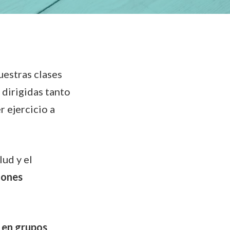
uestras clases
 dirigidas tanto
 ejercicio a
lud y el
siones
n
en grupos