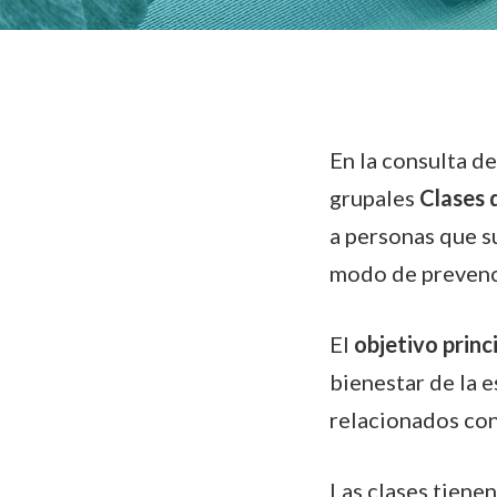
En la consulta d
grupales
Clases 
a personas que s
modo de prevenc
El
objetivo princ
bienestar de la 
relacionados con
Las clases tienen