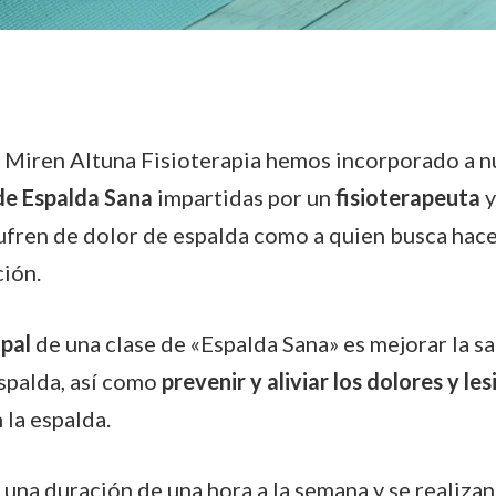
e Miren Altuna Fisioterapia hemos incorporado a n
de Espalda Sana
impartidas por un
fisioterapeuta
y
ufren de dolor de espalda como a quien busca hacer
ión.
ipal
de una clase de «Espalda Sana» es mejorar la sa
espalda, así como
prevenir y aliviar los dolores y le
 la espalda.
 una duración de una hora a la semana y se realiza