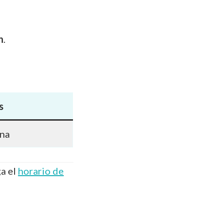
n
.
s
ana
ga el
horario de