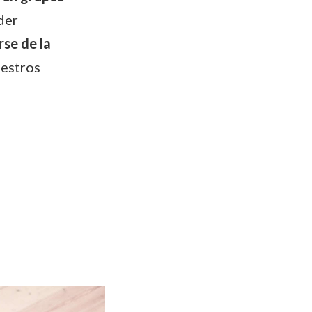
der
se de la
uestros