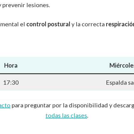
 prevenir lesiones.
amental el
control postural
y la correcta
respiració
Hora
Miércole
17:30
Espalda s
acto
para preguntar por la disponibilidad y descar
todas las clases
.