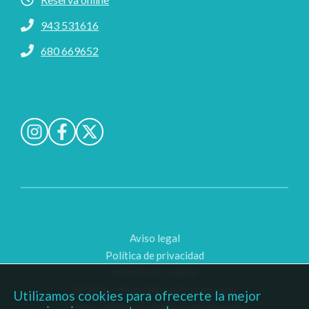
943 531616
680 669652
Aviso legal
Política de privacidad
Política de cookies
© 2026 · Miren Altuna Fisioterapia
Utilizamos cookies para ofrecerte la mejor
Trebere | Diseño de páginas web Donostia