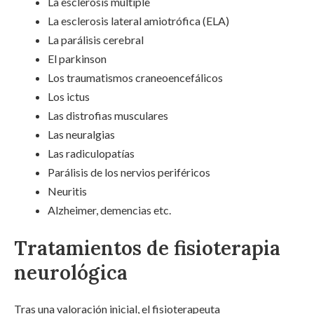
La esclerosis múltiple
La esclerosis lateral amiotrófica (ELA)
La parálisis cerebral
El parkinson
Los traumatismos craneoencefálicos
Los ictus
Las distrofias musculares
Las neuralgias
Las radiculopatías
Parálisis de los nervios periféricos
Neuritis
Alzheimer, demencias etc.
Tratamientos de fisioterapia
neurológica
Tras una valoración inicial, el fisioterapeuta