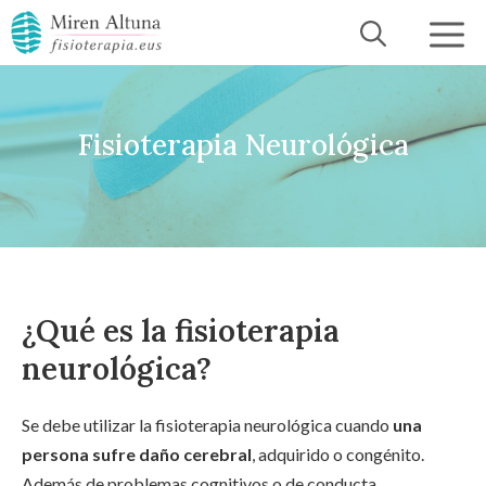
Saltar
al
contenido
Fisioterapia Neurológica
¿Qué es la fisioterapia
neurológica?
Se debe utilizar la fisioterapia neurológica cuando
una
persona sufre daño cerebral
, adquirido o congénito.
Además de problemas cognitivos o de conducta,