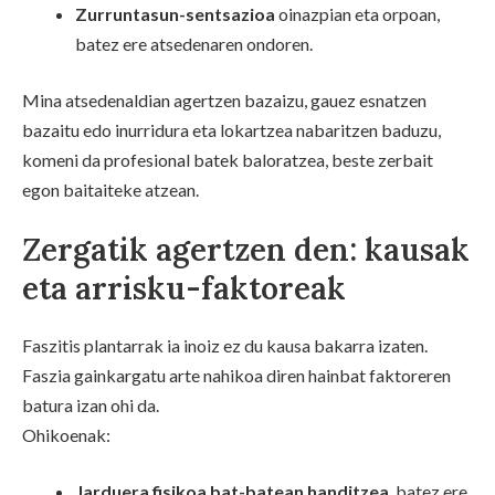
Zurruntasun-sentsazioa
oinazpian eta orpoan,
batez ere atsedenaren ondoren.
Mina atsedenaldian agertzen bazaizu, gauez esnatzen
bazaitu edo inurridura eta lokartzea nabaritzen baduzu,
komeni da profesional batek baloratzea, beste zerbait
egon baitaiteke atzean.
Zergatik agertzen den: kausak
eta arrisku-faktoreak
Faszitis plantarrak ia inoiz ez du kausa bakarra izaten.
Faszia gainkargatu arte nahikoa diren hainbat faktoreren
batura izan ohi da.
Ohikoenak:
Jarduera fisikoa bat-batean handitzea
, batez ere