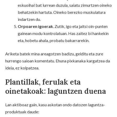
eskuoihal bat lurrean duzula, saiatu zimurtzen oineko
behatzekin hartuta. Oineko berezko muskulatura
indartzen du.
Orpoaren igoerak
. Zutik, igo eta jaitsi oin-punten
gainean modu kontrolatuan. Has zaitez bi hankekin
eta, hobetu ahala, probatu bakarrarekin.
Ariketa batek mina areagotzen badizu, gelditu eta zure
hurrengo saioan komentatu. Ehuna pixkanaka kargatzea da
ideia, ez kolpatzea.
Plantillak, ferulak eta
oinetakoak: laguntzen duena
Lan aktiboaz gain, kasu askotan ondo datozen laguntza-
produktuak daude: