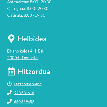
Asteazkena: 8:00 - 20:30
Osteguna: 8:00 - 20:30
Ostirala: 8:00 - 19:30
Helbidea
Elkano kalea 4, 1. Esk.
20004 - Donostia
Hitzordua
Hitzordua online
943 531616
680 669652