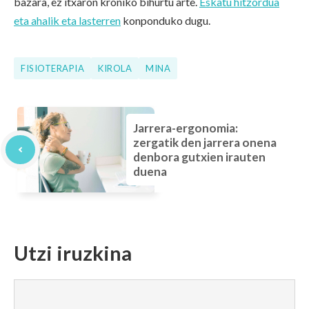
bazara, ez itxaron kroniko bihurtu arte.
Eskatu hitzordua
eta ahalik eta lasterren
konponduko dugu.
FISIOTERAPIA
KIROLA
MINA
Jarrera-ergonomia:
zergatik den jarrera onena
denbora gutxien irauten
duena
Utzi iruzkina
Iruzkina