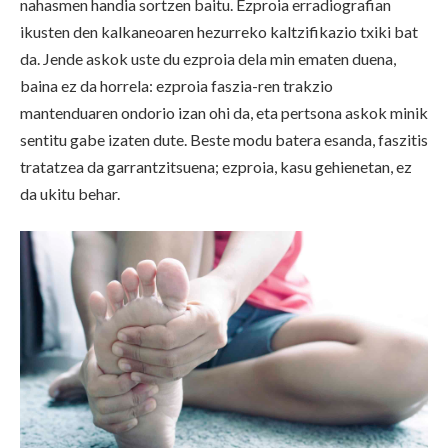
nahasmen handia sortzen baitu. Ezproia erradiografian
ikusten den kalkaneoaren hezurreko kaltzifikazio txiki bat
da. Jende askok uste du ezproia dela min ematen duena,
baina ez da horrela: ezproia faszia-ren trakzio
mantenduaren ondorio izan ohi da, eta pertsona askok minik
sentitu gabe izaten dute. Beste modu batera esanda, faszitis
tratatzea da garrantzitsuena; ezproia, kasu gehienetan, ez
da ukitu behar.