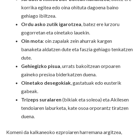
korrika egitea edo oina ohituta dagoena baino
gehiago ibiltzea.
Ordu asko zutik igarotzea
, batez ere lurzoru
gogorretan eta oinetako lauekin.
Oin mota
: oin zapalak zein ahurrak kargen
banaketa aldatzen dute eta faszia gehiago tenkatzen
dute.
Gehiegizko pisua
, urrats bakoitzean orpoaren
gaineko presioa biderkatzen duena.
Oinetako desegokiak
, gastatuak edo eusterik
gabeak.
Trizeps suralaren
(bikiak eta soleoa) eta Akilesen
tendoiaren laburketa, kate osoa orporantz tiratzen
duena.
Komeni da kalkaneoko ezproiaren harremana argitzea,