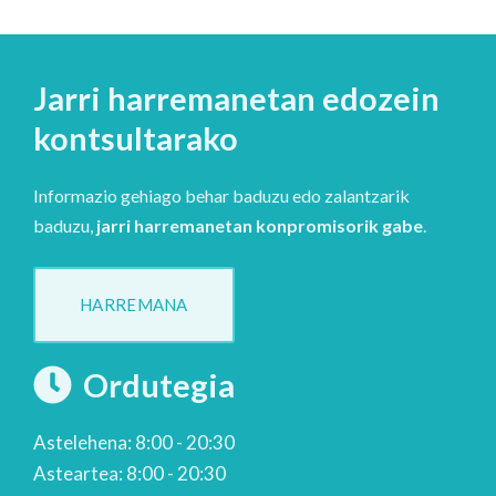
Jarri harremanetan edozein
kontsultarako
Informazio gehiago behar baduzu edo zalantzarik
baduzu,
jarri harremanetan konpromisorik gabe
.
HARREMANA
Ordutegia
Astelehena: 8:00 - 20:30
Asteartea: 8:00 - 20:30