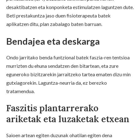
desaktibatzen eta konponketa estimulatzen laguntzen dute.
Beti prestakuntza jaso duen fisioterapeuta batek
aplikatzen ditu, plan zabalago baten barruan.
Bendajea eta deskarga
Ondo jarritako benda funtzional batek faszia-ren tentsioa
murrizten du ehuna sendatzen den bitartean, eta zure
eguneroko bizitzarekin jarraitzeko tartea ematen dizu min
gutxiagorekin. Laguntza-neurria da, ez berezko
tratamendua.
Faszitis plantarrerako
ariketak eta luzaketak etxean
Saioen artean egiten duzunak ohatilan egiten dena