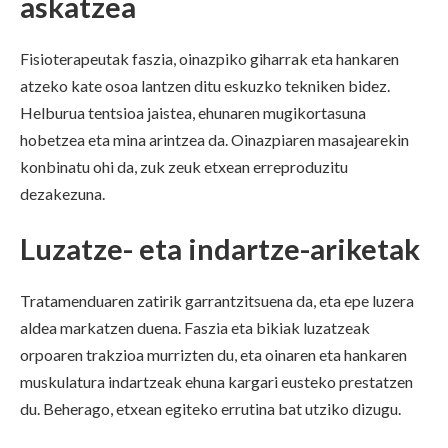
askatzea
Fisioterapeutak faszia, oinazpiko giharrak eta hankaren
atzeko kate osoa lantzen ditu eskuzko tekniken bidez.
Helburua tentsioa jaistea, ehunaren mugikortasuna
hobetzea eta mina arintzea da. Oinazpiaren masajearekin
konbinatu ohi da, zuk zeuk etxean erreproduzitu
dezakezuna.
Luzatze- eta indartze-ariketak
Tratamenduaren zatirik garrantzitsuena da, eta epe luzera
aldea markatzen duena. Faszia eta bikiak luzatzeak
orpoaren trakzioa murrizten du, eta oinaren eta hankaren
muskulatura indartzeak ehuna kargari eusteko prestatzen
du. Beherago, etxean egiteko errutina bat utziko dizugu.