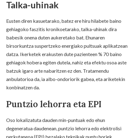
Talka-uhinak
Eusten diren kasuetarako, batez ere hiru hilabete baino
gehiagoko faszitis kronikoetarako, talka-uhinak dira
babesik onena duten aukeretako bat. Ehunaren
birsorkuntza suspertzeko energiako pultsuak aplikatzean
datza. Ikerketek erakusten dute pazienteen % 70 baino
gehiagok hobera egiten dutela, nahiz eta efektu osoa aste
batzuk igaro arte nabaritzen ez den. Tratamendu
anbulatorioa da, ia albo-ondoriorik gabea, eta ariketekin
konbinatzen da.
Puntzio lehorra eta EPI
Oso lokalizatuta dauden min-puntuak edo ehun
degeneratua daudenean, puntzio lehorra edo elektrolisi
perkutaneoa (EPI) bezalako teknikak puntu horiek