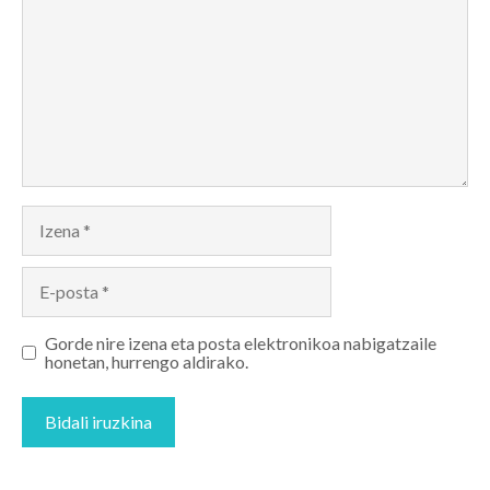
Izena
E-
posta
Gorde nire izena eta posta elektronikoa nabigatzaile
honetan, hurrengo aldirako.