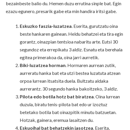
bezainbeste balio du. Hemen duzu errutina sinple bat. Egin
ezazu egunero, presarik gabe eta min handira iritsi gabe.
Eskuzko faszia-luzatzea
. Eserita, gurutzatu oina
beste hankaren gainean. Heldu behatzei eta tira egin
gorantz, oinazpian tentsioa nabaritu arte. Eutsi 30
segundoz eta errepikatu 3 aldiz. Esnatu eta berehala
egitea primerakoa da, oina jarri aurretik.
Biki-luzatzea horman
. Hormaren aurrean zutik,
aurreratu hanka bat eta utzi bestea luzatuta atzean
orpoa lurrean itsatsita duela. Bultzatu aldaka
aurrerantz. 30 segundo hanka bakoitzeko, 3 aldiz.
Pilota edo botila hotz bat biratzea
. Oina lurrean
duzula, biratu tenis-pilota bat edo ur izoztuz
betetako botila bat oinazpitik minutu batzuetan.
Hotzak, gainera, eremua lasaitzen du.
Eskuoihal bat behatzekin jasotzea
. Eserita,