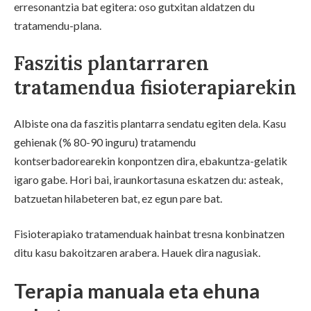
erresonantzia bat egitera: oso gutxitan aldatzen du
tratamendu-plana.
Faszitis plantarraren
tratamendua fisioterapiarekin
Albiste ona da faszitis plantarra sendatu egiten dela. Kasu
gehienak (% 80-90 inguru) tratamendu
kontserbadorearekin konpontzen dira, ebakuntza-gelatik
igaro gabe. Hori bai, iraunkortasuna eskatzen du: asteak,
batzuetan hilabeteren bat, ez egun pare bat.
Fisioterapiako tratamenduak hainbat tresna konbinatzen
ditu kasu bakoitzaren arabera. Hauek dira nagusiak.
Terapia manuala eta ehuna