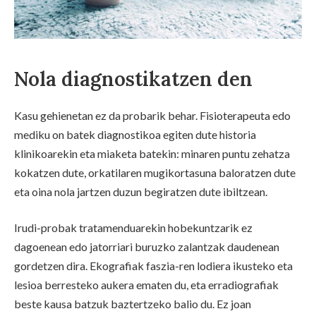
Nola diagnostikatzen den
Kasu gehienetan ez da probarik behar. Fisioterapeuta edo
mediku on batek diagnostikoa egiten dute historia
klinikoarekin eta miaketa batekin: minaren puntu zehatza
kokatzen dute, orkatilaren mugikortasuna baloratzen dute
eta oina nola jartzen duzun begiratzen dute ibiltzean.
Irudi-probak tratamenduarekin hobekuntzarik ez
dagoenean edo jatorriari buruzko zalantzak daudenean
gordetzen dira. Ekografiak faszia-ren lodiera ikusteko eta
lesioa berresteko aukera ematen du, eta erradiografiak
beste kausa batzuk baztertzeko balio du. Ez joan