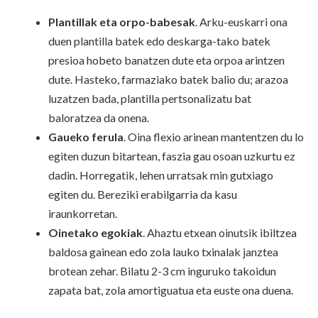
Plantillak eta orpo-babesak
. Arku-euskarri ona
duen plantilla batek edo deskarga-tako batek
presioa hobeto banatzen dute eta orpoa arintzen
dute. Hasteko, farmaziako batek balio du; arazoa
luzatzen bada, plantilla pertsonalizatu bat
baloratzea da onena.
Gaueko ferula
. Oina flexio arinean mantentzen du lo
egiten duzun bitartean, faszia gau osoan uzkurtu ez
dadin. Horregatik, lehen urratsak min gutxiago
egiten du. Bereziki erabilgarria da kasu
iraunkorretan.
Oinetako egokiak
. Ahaztu etxean oinutsik ibiltzea
baldosa gainean edo zola lauko txinalak janztea
brotean zehar. Bilatu 2-3 cm inguruko takoidun
zapata bat, zola amortiguatua eta euste ona duena.