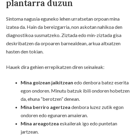
plantarra duzun
Sintoma nagusia eguneko lehen urratsetan orpoan mina
izatea da. Hain da bereizgarria, non askotan nahikoa den
diagnostikoa susmatzeko. Ziztada edo min-ziztada gisa
deskribatzen da orpoaren barnealdean, arkua altxatzen
hasten den tokian.
Hauek dira gehien errepikatzen diren seinaleak:
Mina goizean jaikitzean
edo denbora batez eserita
egon ondoren. Minutu batzuk ibili ondoren hobetzen
da, ehuna “berotzen” denean.
Mina berriro agertzea
denbora luzez zutik egon
ondoren edo egunaren amaieran.
Mina areagotzea
eskailerak igo edo puntetan
jartzean.