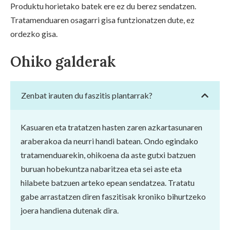
Produktu horietako batek ere ez du berez sendatzen.
Tratamenduaren osagarri gisa funtzionatzen dute, ez
ordezko gisa.
Ohiko galderak
Zenbat irauten du faszitis plantarrak?
Kasuaren eta tratatzen hasten zaren azkartasunaren
araberakoa da neurri handi batean. Ondo egindako
tratamenduarekin, ohikoena da aste gutxi batzuen
buruan hobekuntza nabaritzea eta sei aste eta
hilabete batzuen arteko epean sendatzea. Tratatu
gabe arrastatzen diren faszitisak kroniko bihurtzeko
joera handiena dutenak dira.