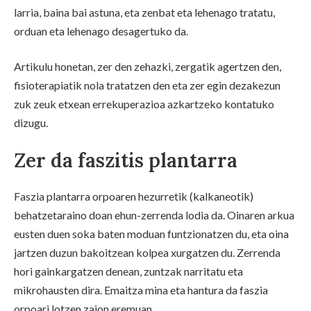
larria, baina bai astuna, eta zenbat eta lehenago tratatu,
orduan eta lehenago desagertuko da.
Artikulu honetan, zer den zehazki, zergatik agertzen den,
fisioterapiatik nola tratatzen den eta zer egin dezakezun
zuk zeuk etxean errekuperazioa azkartzeko kontatuko
dizugu.
Zer da faszitis plantarra
Faszia plantarra orpoaren hezurretik (kalkaneotik)
behatzetaraino doan ehun-zerrenda lodia da. Oinaren arkua
eusten duen soka baten moduan funtzionatzen du, eta oina
jartzen duzun bakoitzean kolpea xurgatzen du. Zerrenda
hori gainkargatzen denean, zuntzak narritatu eta
mikrohausten dira. Emaitza mina eta hantura da faszia
orpoari lotzen zaion eremuan.