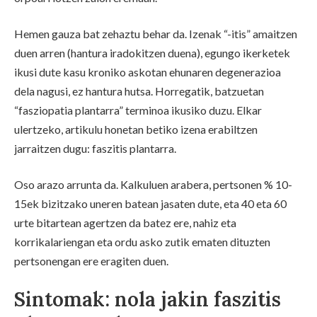
Hemen gauza bat zehaztu behar da. Izenak “-itis” amaitzen
duen arren (hantura iradokitzen duena), egungo ikerketek
ikusi dute kasu kroniko askotan ehunaren degenerazioa
dela nagusi, ez hantura hutsa. Horregatik, batzuetan
“fasziopatia plantarra” terminoa ikusiko duzu. Elkar
ulertzeko, artikulu honetan betiko izena erabiltzen
jarraitzen dugu: faszitis plantarra.
Oso arazo arrunta da. Kalkuluen arabera, pertsonen % 10-
15ek bizitzako uneren batean jasaten dute, eta 40 eta 60
urte bitartean agertzen da batez ere, nahiz eta
korrikalariengan eta ordu asko zutik ematen dituzten
pertsonengan ere eragiten duen.
Sintomak: nola jakin faszitis