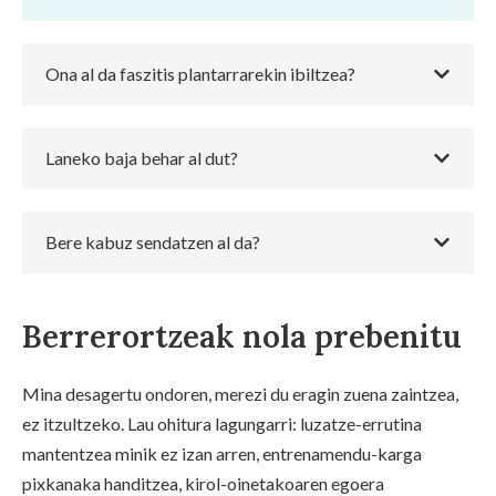
Ona al da faszitis plantarrarekin ibiltzea?
Laneko baja behar al dut?
Bere kabuz sendatzen al da?
Berrerortzeak nola prebenitu
Mina desagertu ondoren, merezi du eragin zuena zaintzea,
ez itzultzeko. Lau ohitura lagungarri: luzatze-errutina
mantentzea minik ez izan arren, entrenamendu-karga
pixkanaka handitzea, kirol-oinetakoaren egoera