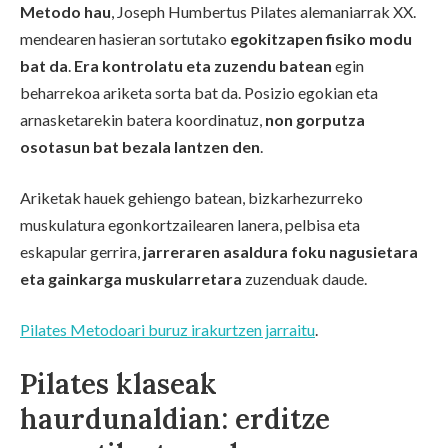
Metodo hau
, Joseph Humbertus Pilates alemaniarrak XX.
mendearen hasieran sortutako
egokitzapen fisiko modu
bat da
.
Era kontrolatu eta zuzendu batean
egin
beharrekoa ariketa sorta bat da. Posizio egokian eta
arnasketarekin batera koordinatuz,
non gorputza
osotasun bat bezala lantzen den
.
Ariketak hauek gehiengo batean, bizkarhezurreko
muskulatura egonkortzailearen lanera, pelbisa eta
eskapular gerrira,
jarreraren asaldura foku nagusietara
eta gainkarga muskularretara
zuzenduak daude.
Pilates Metodoari buruz irakurtzen jarraitu
.
Pilates klaseak
haurdunaldian: erditze