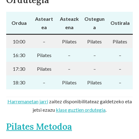
Ordutegia
Asteart
Asteazk
Ostegun
Ordua
Ostirala
ea
ena
a
10:00
–
Pilates
Pilates
Pilates
16:30
Pilates
–
–
–
17:30
Pilates
–
–
–
18:30
–
Pilates
Pilates
–
Harremanetan jarri
zaitez disponibilitateaz galdetzeko eta
jetsi ezazu
klase guztien ordutegia
.
Pilates Metodoa