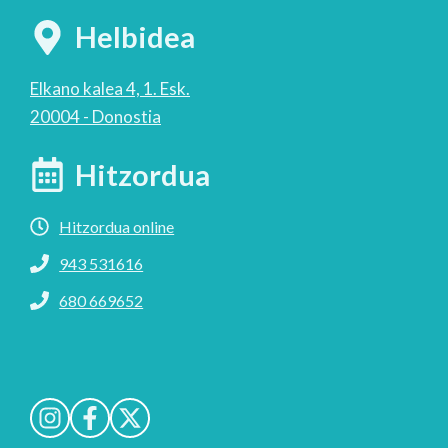
Helbidea
Elkano kalea 4, 1. Esk.
20004 - Donostia
Hitzordua
Hitzordua online
943 531616
680 669652