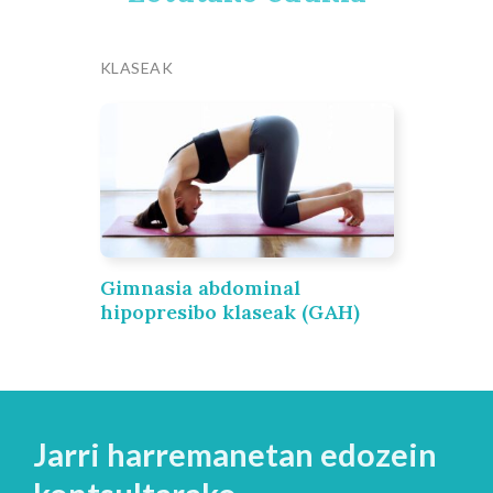
KLASEAK
Gimnasia abdominal
hipopresibo klaseak (GAH)
Jarri harremanetan edozein