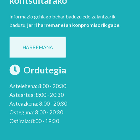
kontsultarako
Informazio gehiago behar baduzu edo zalantzarik
baduzu,
jarri harremanetan konpromisorik gabe
.
HARREMANA
Ordutegia
Astelehena: 8:00 - 20:30
Asteartea: 8:00 - 20:30
Asteazkena: 8:00 - 20:30
Osteguna: 8:00 - 20:30
Ostirala: 8:00 - 19:30