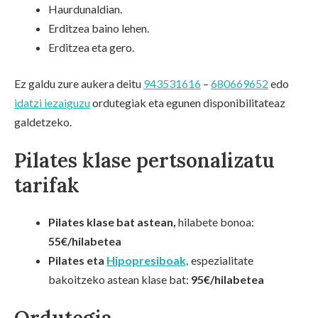
Haurdunaldian.
Erditzea baino lehen.
Erditzea eta gero.
Ez galdu zure aukera deitu
943531616
–
680669652
edo
idatzi iezaiguzu
ordutegiak eta egunen disponibilitateaz
galdetzeko.
Pilates klase pertsonalizatu
tarifak
Pilates klase bat astean,
hilabete bonoa:
55€/hilabetea
Pilates eta
Hipopresiboak,
espezialitate
bakoitzeko astean klase bat:
95€/hilabetea