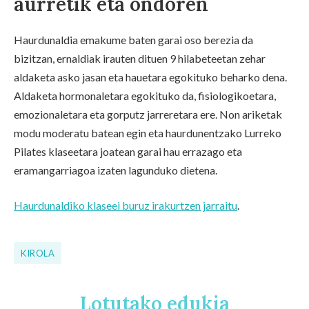
aurretik eta ondoren
Haurdunaldia emakume baten garai oso berezia da
bizitzan, ernaldiak irauten dituen 9 hilabeteetan zehar
aldaketa asko jasan eta hauetara egokituko beharko dena.
Aldaketa hormonaletara egokituko da, fisiologikoetara,
emozionaletara eta gorputz jarreretara ere. Non ariketak
modu moderatu batean egin eta haurdunentzako Lurreko
Pilates klaseetara joatean garai hau errazago eta
eramangarriagoa izaten lagunduko dietena.
Haurdunaldiko klaseei buruz irakurtzen jarraitu
.
KIROLA
Lotutako edukia