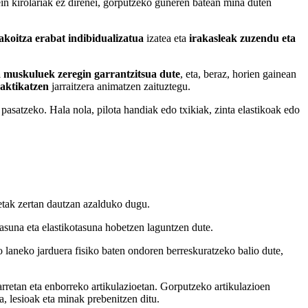
 zein kirolariak ez direnei, gorputzeko guneren batean mina duten
akoitza erabat indibidualizatua
izatea eta
irakasleak zuzendu eta
a muskuluek zeregin garrantzitsua dute
, eta, beraz, horien gainean
raktikatzen
jarraitzera animatzen zaituztegu.
pasatzeko. Hala nola, pilota handiak edo txikiak, zinta elastikoak edo
ketak zertan dautzan azalduko dugu.
tasuna eta elastikotasuna hobetzen laguntzen dute.
o laneko jarduera fisiko baten ondoren berreskuratzeko balio dute,
rretan eta enborreko artikulazioetan. Gorputzeko artikulazioen
 lesioak eta minak prebenitzen ditu.