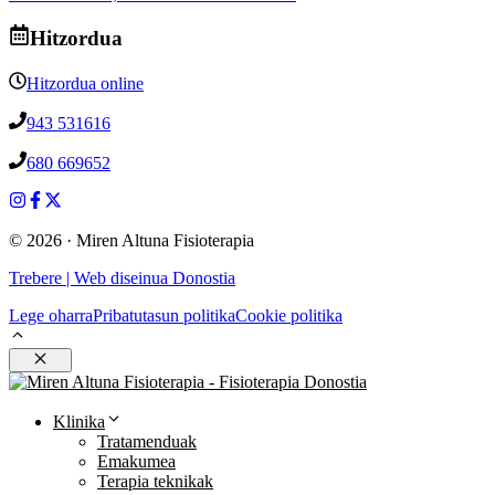
Hitzordua
Hitzordua online
943 531616
680 669652
© 2026 · Miren Altuna Fisioterapia
Trebere | Web diseinua Donostia
Lege oharra
Pribatutasun politika
Cookie politika
Itxi
Klinika
Tratamenduak
Emakumea
Terapia teknikak