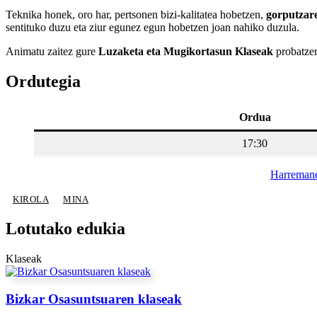
Teknika honek, oro har, pertsonen bizi-kalitatea hobetzen,
gorputzare
sentituko duzu eta ziur egunez egun hobetzen joan nahiko duzula.
Animatu zaitez gure
Luzaketa eta Mugikortasun Klaseak
probatzer
Ordutegia
Ordua
17:30
Harremanet
KIROLA
MINA
Lotutako edukia
Klaseak
Bizkar Osasuntsuaren klaseak