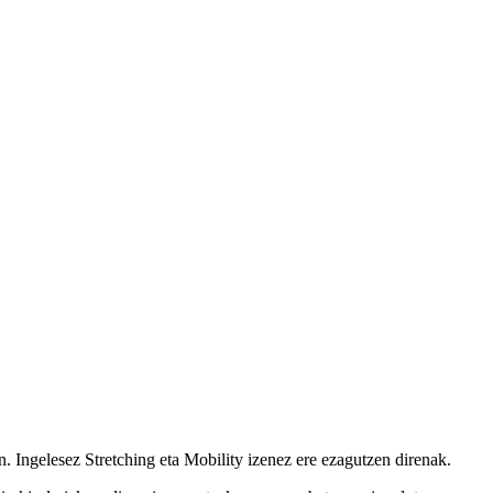
. Ingelesez Stretching eta Mobility izenez ere ezagutzen direnak.