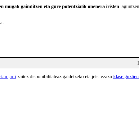
n mugak gainditzen eta gure potentzialik onenera iristen
laguntzen
a.
an jarri
zaitez disponibilitateaz galdetzeko eta jetsi ezazu
klase guztien