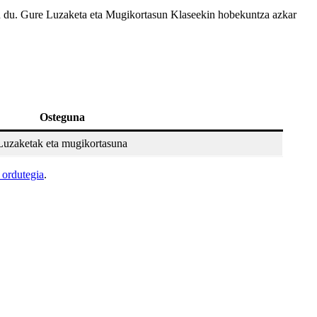
 du. Gure Luzaketa eta Mugikortasun Klaseekin hobekuntza azkar
Osteguna
Luzaketak eta mugikortasuna
 ordutegia
.