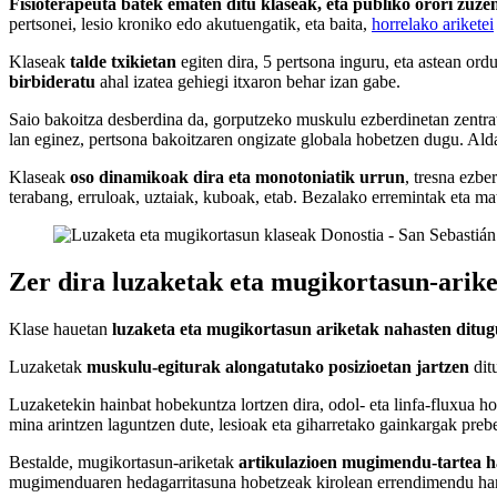
Fisioterapeuta batek ematen ditu klaseak, eta publiko orori zuz
pertsonei, lesio kroniko edo akutuengatik, eta baita,
horrelako ariketei
Klaseak
talde txikietan
egiten dira, 5 pertsona inguru, eta astean or
birbideratu
ahal izatea gehiegi itxaron behar izan gabe.
Saio bakoitza desberdina da, gorputzeko muskulu ezberdinetan zentr
lan eginez, pertsona bakoitzaren ongizate globala hobetzen dugu. Alda
Klaseak
oso dinamikoak dira eta monotoniatik urrun
, tresna ezbe
terabang, erruloak, uztaiak, kuboak, etab. Bezalako erremintak eta mat
Zer dira luzaketak eta mugikortasun-arik
Klase hauetan
luza
keta
eta mugikortasun ariketak nahasten ditug
Luzaketak
muskulu-egiturak alongatutako posizioetan jartzen
dit
Luzaketekin hainbat hobekuntza lortzen dira, odol- eta linfa-fluxua ho
mina arintzen laguntzen dute, lesioak eta giharretako gainkargak prebe
Bestalde, mugikortasun-ariketak
artikulazioen mugimendu-tartea h
mugimenduaren hedagarritasuna hobetzeak kirolean errendimendu handi