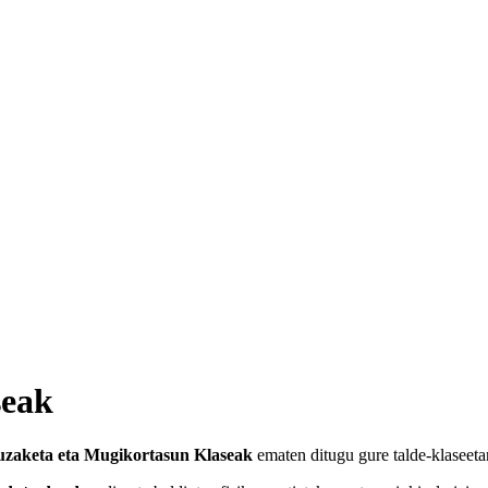
seak
uza
keta
eta Mugikortasun Klaseak
ematen ditugu gure talde-klaseetan