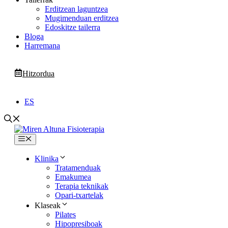
Erditzean laguntzea
Mugimenduan erditzea
Edoskitze tailerra
Bloga
Harremana
Hitzordua
ES
Menua
Klinika
Tratamenduak
Emakumea
Terapia teknikak
Opari-txartelak
Klaseak
Pilates
Hipopresiboak