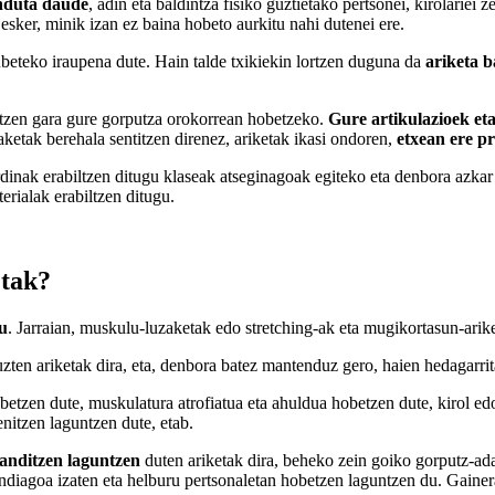
enduta daude
, adin eta baldintza fisiko guztietako pertsonei, kirolariei
esker, minik izan ez baina hobeto aurkitu nahi dutenei ere.
dubeteko iraupena dute. Hain talde txikiekin lortzen duguna da
ariketa b
atzen gara gure gorputza orokorrean hobetzeko.
Gure artikulazioek et
ketak berehala sentitzen direnez, ariketak ikasi ondoren,
etxean ere p
rdinak erabiltzen ditugu klaseak atseginagoak egiteko eta denbora azkar 
erialak erabiltzen ditugu.
etak?
u
. Jarraian, muskulu-luzaketak edo stretching-ak eta mugikortasun-ari
uzten ariketak dira, eta, denbora batez mantenduz gero, haien hedagarri
betzen dute, muskulatura atrofiatua eta ahuldua hobetzen dute, kirol ed
nitzen laguntzen dute, etab.
anditzen laguntzen
duten ariketak dira, beheko zein goiko gorputz-ada
agoa izaten eta helburu pertsonaletan hobetzen laguntzen du. Gainera,