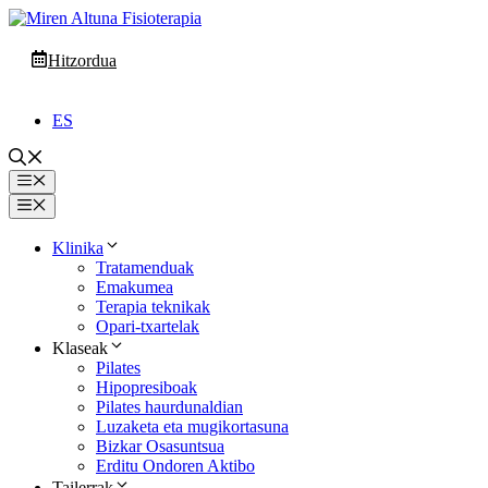
Edukira
salto
egin
Hitzordua
ES
Menua
Menua
Klinika
Tratamenduak
Emakumea
Terapia teknikak
Opari-txartelak
Klaseak
Pilates
Hipopresiboak
Pilates haurdunaldian
Luzaketa eta mugikortasuna
Bizkar Osasuntsua
Erditu Ondoren Aktibo
Tailerrak