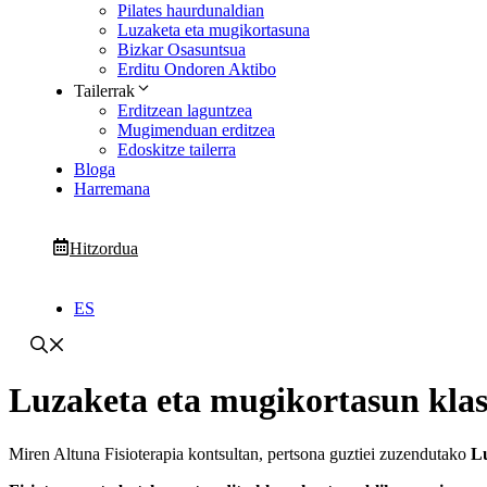
Pilates haurdunaldian
Luzaketa eta mugikortasuna
Bizkar Osasuntsua
Erditu Ondoren Aktibo
Tailerrak
Erditzean laguntzea
Mugimenduan erditzea
Edoskitze tailerra
Bloga
Harremana
Hitzordua
ES
Luzaketa eta mugikortasun kla
Miren Altuna Fisioterapia kontsultan, pertsona guztiei zuzendutako
L