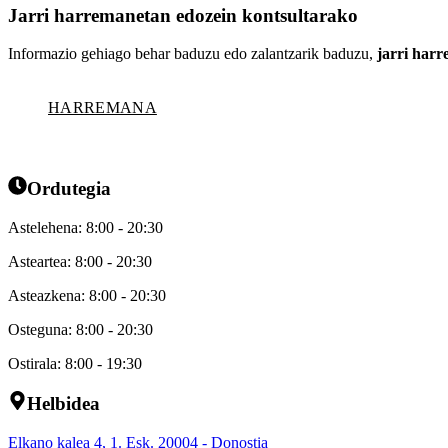
Jarri harremanetan edozein kontsultarako
Informazio gehiago behar baduzu edo zalantzarik baduzu,
jarri har
HARREMANA
Ordutegia
Astelehena: 8:00 - 20:30
Asteartea: 8:00 - 20:30
Asteazkena: 8:00 - 20:30
Osteguna: 8:00 - 20:30
Ostirala: 8:00 - 19:30
Helbidea
Elkano kalea 4, 1. Esk. 20004 - Donostia