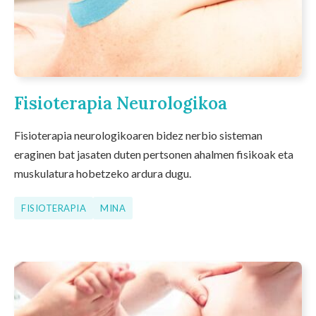
Fisioterapia Neurologikoa
Fisioterapia neurologikoaren bidez nerbio sisteman
eraginen bat jasaten duten pertsonen ahalmen fisikoak eta
muskulatura hobetzeko ardura dugu.
FISIOTERAPIA
MINA