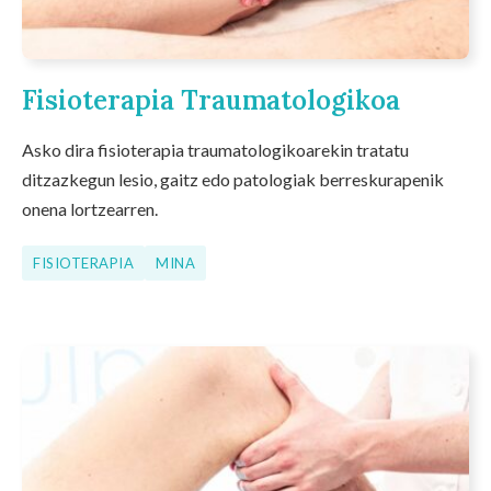
Fisioterapia Traumatologikoa
Asko dira fisioterapia traumatologikoarekin tratatu
ditzazkegun lesio, gaitz edo patologiak berreskurapenik
onena lortzearren.
FISIOTERAPIA
MINA