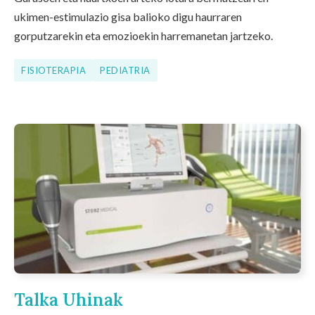
ukimen-estimulazio gisa balioko digu haurraren
gorputzarekin eta emozioekin harremanetan jartzeko.
FISIOTERAPIA
PEDIATRIA
Talka Uhinak