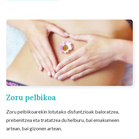
Zoru pelbikoa
Zoru pelbikoarekin lotutako disfuntzioak baloratzea,
prebenitzea eta tratatzea du helburu, bai emakumeen
artean, bai gizonen artean.