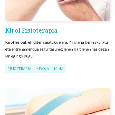
Kirol Fisioterapia
Kirol lesioak ekiditen saiatuko gara. Kirolaria berreskuratu
eta entrenamendua segurtasunez lehen bait lehen has dezan
lan egingo dugu.
FISIOTERAPIA
KIROLA
MINA