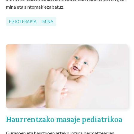
mina eta sintomak ezabatuz.
FISIOTERAPIA
MINA
Haurrentzako masaje pediatrikoa
Gurasoen eta haurtxoen arteko lotura bermatzearren