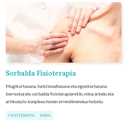
Sorbalda Fisioterapia
Mugikortasuna, funtzionaltasuna eta egonkortasuna
berreskuratu sorbalda fisioterapiarekin, mina arindu eta
artikulazio konplexu honen errendimendua hobetu.
FISIOTERAPIA
MINA