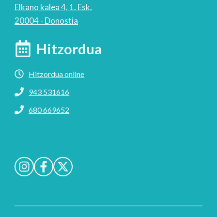
Elkano kalea 4, 1. Esk.
20004 - Donostia
Hitzordua
Hitzordua online
943 531616
680 669652