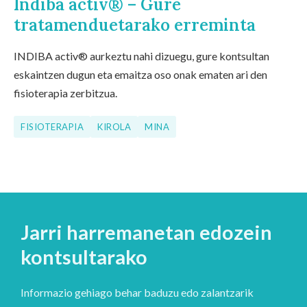
Indiba activ® – Gure
tratamenduetarako erreminta
INDIBA activ® aurkeztu nahi dizuegu, gure kontsultan
eskaintzen dugun eta emaitza oso onak ematen ari den
fisioterapia zerbitzua.
FISIOTERAPIA
KIROLA
MINA
Jarri harremanetan edozein
kontsultarako
Informazio gehiago behar baduzu edo zalantzarik