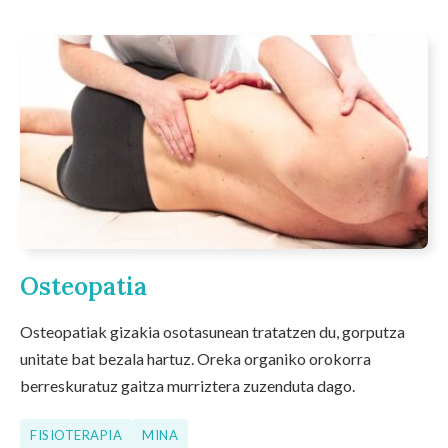
Osteopatia
Osteopatiak gizakia osotasunean tratatzen du, gorputza
unitate bat bezala hartuz. Oreka organiko orokorra
berreskuratuz gaitza murriztera zuzenduta dago.
FISIOTERAPIA
MINA