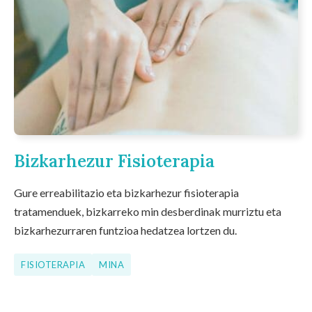
Bizkarhezur Fisioterapia
Gure erreabilitazio eta bizkarhezur fisioterapia
tratamenduek, bizkarreko min desberdinak murriztu eta
bizkarhezurraren funtzioa hedatzea lortzen du.
FISIOTERAPIA
MINA