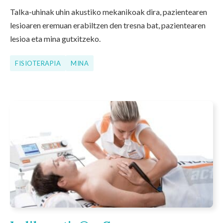
Talka-uhinak uhin akustiko mekanikoak dira, pazientearen
lesioaren eremuan erabiltzen den tresna bat, pazientearen
lesioa eta mina gutxitzeko.
FISIOTERAPIA
MINA