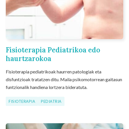
Fisioterapia Pediatrikoa edo
haurtzarokoa
Fisioterapia pediatrikoak haurren patologiak eta
disfuntzioak tratatzen ditu. Maila psikomotorrean gaitasun
funtzionalik handiena lortzera bideratuta.
FISIOTERAPIA
PEDIATRIA