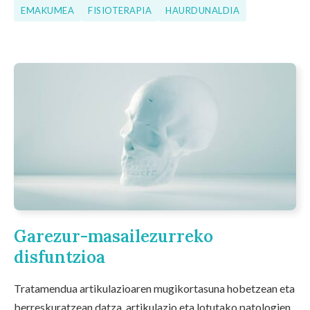
EMAKUMEA
FISIOTERAPIA
HAURDUNALDIA
Garezur-masailezurreko
disfuntzioa
Tratamendua artikulazioaren mugikortasuna hobetzean eta
berreskuratzean datza, artikulazio eta lotutako patologien