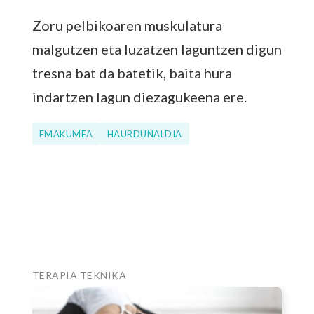
Zoru pelbikoaren muskulatura
malgutzen eta luzatzen laguntzen digun
tresna bat da batetik, baita hura
indartzen lagun diezagukeena ere.
EMAKUMEA
HAURDUNALDIA
TERAPIA TEKNIKA