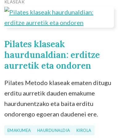
KLASEAK
Pilates klaseak
haurdunaldian: erditze
aurretik eta ondoren
Pilates Metodo klaseak ematen ditugu
erditu aurretik dauden emakume
haurdunentzako eta baita erditu
ondorengo egoeran daudenei ere.
EMAKUMEA
HAURDUNALDIA
KIROLA