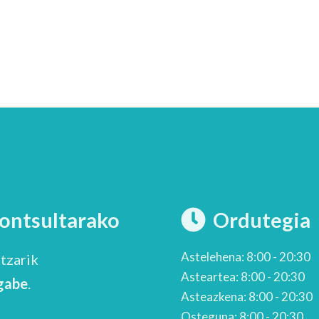
kontsultarako
Ordutegia
Astelehena: 8:00 - 20:30
tzarik
Asteartea: 8:00 - 20:30
 gabe
.
Asteazkena: 8:00 - 20:30
Osteguna: 8:00 - 20:30