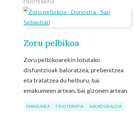
FISIOTERAPIA
Zoru pelbikoa
Zoru pelbikoarekin lotutako
disfuntzioak baloratzea, prebenitzea
eta tratatzea du helburu, bai
emakumeen artean, bai gizonen artean.
EMAKUMEA
FISIOTERAPIA
HAURDUNALDIA