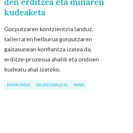
den erditzea eta minaren
kudeaketa
Gorputzaren kontzientzia landuz,
tailerraren helburua gorputzaren
gaitasunean konfiantza izatea da,
erditze-prozesua ahalik eta ondoen
kudeatu ahal izateko.
EMAKUMEA
HAURDUNALDIA
MINA