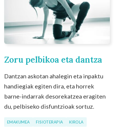
Zoru pelbikoa eta dantza
Dantzan askotan ahalegin eta inpaktu
handiegiak egiten dira, eta horrek
barne-indarrak desorekatzea eragiten
du, pelbiseko disfuntzioak sortuz.
EMAKUMEA
FISIOTERAPIA
KIROLA