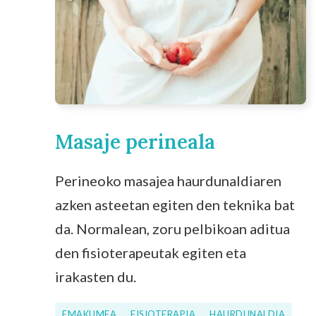
Masaje perineala
Perineoko masajea haurdunaldiaren
azken asteetan egiten den teknika bat
da. Normalean, zoru pelbikoan aditua
den fisioterapeutak egiten eta
irakasten du.
EMAKUMEA
FISIOTERAPIA
HAURDUNALDIA