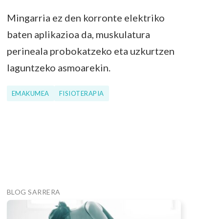
Mingarria ez den korronte elektriko
baten aplikazioa da, muskulatura
perineala probokatzeko eta uzkurtzen
laguntzeko asmoarekin.
EMAKUMEA
FISIOTERAPIA
BLOG SARRERA