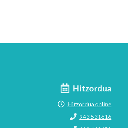
Hitzordua
Hitzordua online
943 531616