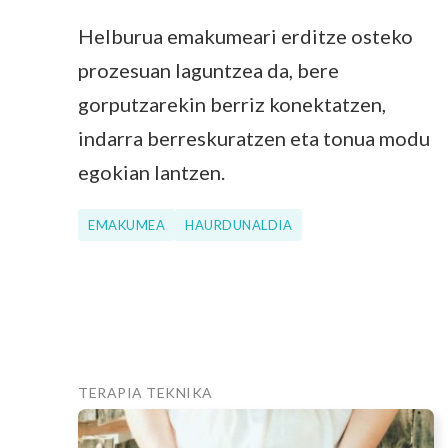
Helburua emakumeari erditze osteko
prozesuan laguntzea da, bere
gorputzarekin berriz konektatzen,
indarra berreskuratzen eta tonua modu
egokian lantzen.
EMAKUMEA
HAURDUNALDIA
TERAPIA TEKNIKA