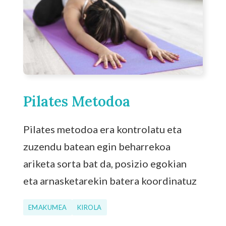
Pilates Metodoa
Pilates metodoa era kontrolatu eta
zuzendu batean egin beharrekoa
ariketa sorta bat da, posizio egokian
eta arnasketarekin batera koordinatuz
EMAKUMEA
KIROLA