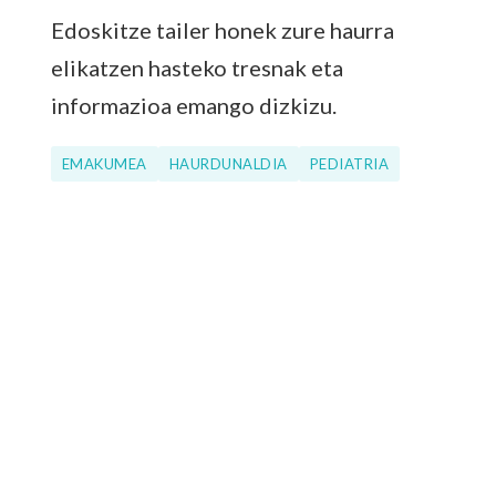
Edoskitze tailer honek zure haurra
elikatzen hasteko tresnak eta
informazioa emango dizkizu.
EMAKUMEA
HAURDUNALDIA
PEDIATRIA