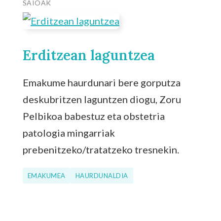
SAIOAK
Erditzean laguntzea
Emakume haurdunari bere gorputza
deskubritzen laguntzen diogu, Zoru
Pelbikoa babestuz eta obstetria
patologia mingarriak
prebenitzeko/tratatzeko tresnekin.
EMAKUMEA
HAURDUNALDIA