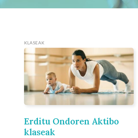
KLASEAK
Erditu Ondoren Aktibo
klaseak