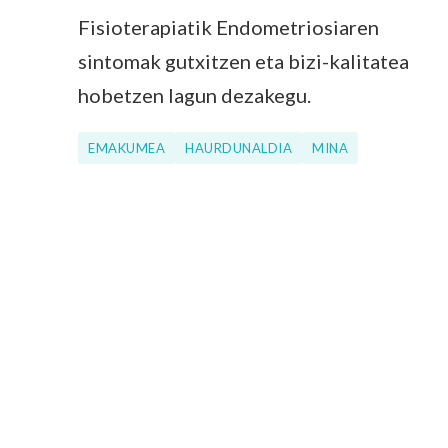
Fisioterapiatik Endometriosiaren
sintomak gutxitzen eta bizi-kalitatea
hobetzen lagun dezakegu.
EMAKUMEA
HAURDUNALDIA
MINA