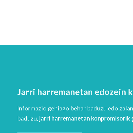
Jarri harremanetan edozein 
Informazio gehiago behar baduzu edo zalan
baduzu,
jarri harremanetan konpromisorik