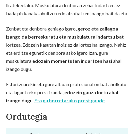
liratekeelako. Muskulatura denboran zehar indartzen ez
bada pixkanaka ahultzen edo atrofiatzen joango bait da eta.
Zenbat eta denbora gehiago igaro,
geroz eta zailagoa
izango da berreskuratu eta muskulatura indartsu bat
lortzea. Edozein kasutan inoiz ez da lortezina izango. Nahiz
eta erditze egunetik denbora asko igaro izan, gure
muskulatura
edozein momentutan indartzen hasi
ahal
izango dugu.
Esfortzuarekin eta gure alboan profesional on bat aholkatu
eta laguntzeko prest izanda,
edozein gauza lortu ahal
izango dugu
.
Eta gu horretarako prest gaude
.
Ordutegia