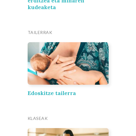
erditzea eta minaren
kudeaketa
TAILERRAK
Edoskitze tailerra
KLASEAK