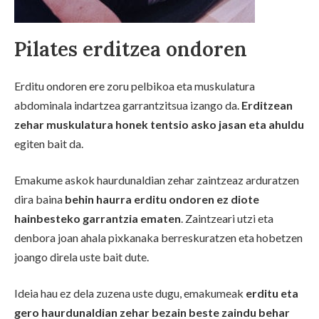
Pilates erditzea ondoren
Erditu ondoren ere zoru pelbikoa eta muskulatura
abdominala indartzea garrantzitsua izango da.
Erditzean
zehar muskulatura honek tentsio asko jasan eta ahuldu
egiten bait da.
Emakume askok haurdunaldian zehar zaintzeaz arduratzen
dira baina
behin haurra erditu ondoren ez diote
hainbesteko garrantzia ematen
. Zaintzeari utzi eta
denbora joan ahala pixkanaka berreskuratzen eta hobetzen
joango direla uste bait dute.
Ideia hau ez dela zuzena uste dugu, emakumeak
erditu eta
gero haurdunaldian zehar bezain beste zaindu behar