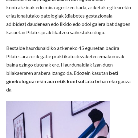
kontrakzioak edo mina agertzen bada, ariketak egitearekin
erlazionatutako patologiak (diabetes gestazionala
adibidez) daudenean edo likido edo odol galera bat dagoen
kasuetan Pilates praktikatzea saihestuko dugu.
Bestalde haurdunaldiko azkeneko 45 egunetan badira
Pilates arazorik gabe praktikatu dezaketen emakumeak
baina ezingo dutenak ere. Haurdunaldiak izan duen
bilakaeraren arabera izango da. Edozein kasutan
beti
ginekologoarekin aurretik kontsultatu
beharreko gauza
da.