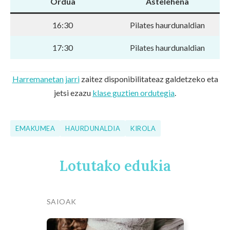
Ordua
Astelehena
16:30
Pilates haurdunaldian
17:30
Pilates haurdunaldian
Harremanetan jarri
zaitez disponibilitateaz galdetzeko eta
jetsi ezazu
klase guztien ordutegia
.
EMAKUMEA
HAURDUNALDIA
KIROLA
Lotutako edukia
SAIOAK