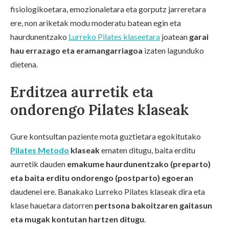
fisiologikoetara, emozionaletara eta gorputz jarreretara
ere, non ariketak modu moderatu batean egin eta
haurdunentzako
Lurreko Pilates klaseetara
joatean
garai
hau errazago eta eramangarriagoa
izaten lagunduko
dietena.
Erditzea aurretik eta
ondorengo Pilates klaseak
Gure kontsultan paziente mota guztietara egokitutako
Pilates Metodo
klaseak
ematen ditugu, baita erditu
aurretik dauden
emakume haurdunentzako (preparto)
eta baita erditu ondorengo (postparto) egoeran
daudenei ere. Banakako Lurreko Pilates klaseak dira eta
klase hauetara datorren
pertsona bakoitzaren gaitasun
eta mugak kontutan hartzen ditugu
.