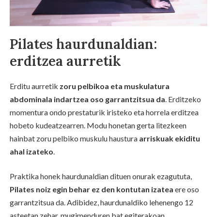
Pilates haurdunaldian:
erditzea aurretik
Erditu aurretik
zoru pelbikoa eta muskulatura
abdominala indartzea oso garrantzitsua da
. Erditzeko
momentura ondo prestaturik iristeko eta horrela erditzea
hobeto kudeatzearren. Modu honetan gerta litezkeen
hainbat zoru pelbiko muskulu haustura
arriskuak ekiditu
ahal izateko
.
Praktika honek haurdunaldian dituen onurak ezagututa,
Pilates noiz egin behar ez den kontutan izatea
ere oso
garrantzitsua da. Adibidez, haurdunaldiko lehenengo 12
asteetan zehar, mugimenduren bat egiterakoan