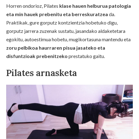
Horren ondorioz, Pilates
klase hauen helburua patologia
eta min hauek prebenitu eta berreskuratzea
da.
Praktikak, gure gorputz kontzientzia hobetuko digu,
gorputz jarrera zuzenak sustatu, jasandako aldaketetara
egokitu, autoestimua hobetu, mugikortasuna mantendu eta
zoru pelbikoa haurraren pisua jasateko eta
disfuntzioak prebenitzeko
prestatuko gaitu.
Pilates arnasketa