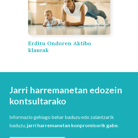
Erditu Ondoren Aktibo
klaseak
Jarri harremanetan edozein
kontsultarako
Informazio gehiago behar baduzu edo zalantzarik
baduzu,
jarri harremanetan konpromisorik gabe
.