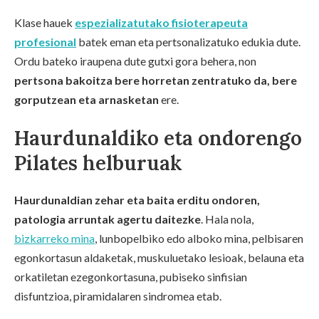
Klase hauek
espezializatutako fisioterapeuta
profesional
batek eman eta pertsonalizatuko edukia dute.
Ordu bateko iraupena dute gutxi gora behera, non
pertsona bakoitza bere horretan zentratuko da, bere
gorputzean eta arnasketan
ere.
Haurdunaldiko eta ondorengo
Pilates helburuak
Haurdunaldian zehar eta baita erditu ondoren,
patologia arruntak agertu daitezke
. Hala nola,
bizkarreko mina
, lunbopelbiko edo alboko mina, pelbisaren
egonkortasun aldaketak, muskuluetako lesioak, belauna eta
orkatiletan ezegonkortasuna, pubiseko sinfisian
disfuntzioa, piramidalaren sindromea etab.