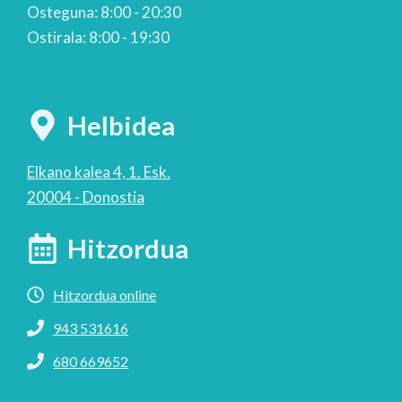
Osteguna: 8:00 - 20:30
Ostirala: 8:00 - 19:30
Helbidea
Elkano kalea 4, 1. Esk.
20004 - Donostia
Hitzordua
Hitzordua online
943 531616
680 669652