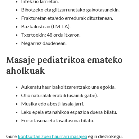
Infekzio larrietan.
Bihotzeko eta giltzurrunetako gaixotasunekin.
Frakturetan eta/edo erredurak dituztenean.
Bazkalostean (LM-LA).
Txertoekin: 48 ordu itxaron.
Negarrez daudenean.
Masaje pediatrikoa emateko
aholkuak
Aukeratu haur bakoitzarentzako une egokia.
Olio naturalak erabili (usainik gabe).
Musika edo abesti lasaia jarri.
Leku epela eta nahikoa espazioa duena bilatu.
Erosotasuna eta lasaitasuna bilatu.
Gure
kontsultan zuen haurrari masajea
egin dieziokegu.