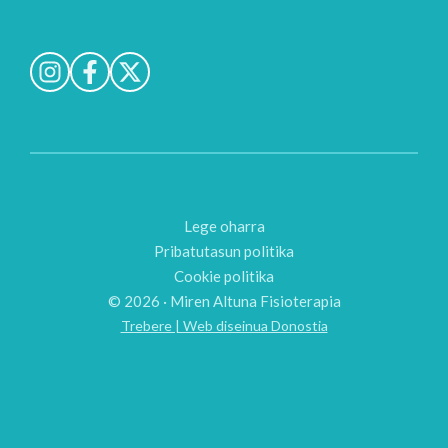
Lege oharra
Pribatutasun politika
Cookie politika
© 2026 · Miren Altuna Fisioterapia
Trebere | Web diseinua Donostia