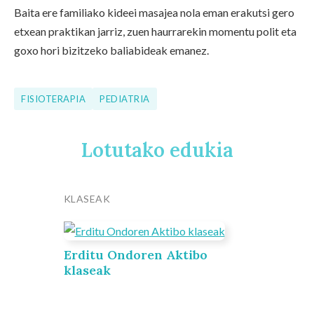
Baita ere familiako kideei masajea nola eman erakutsi gero
etxean praktikan jarriz, zuen haurrarekin momentu polit eta
goxo hori bizitzeko baliabideak emanez.
FISIOTERAPIA
PEDIATRIA
Lotutako edukia
KLASEAK
Erditu Ondoren Aktibo
klaseak