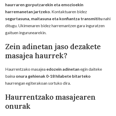
haurraren gorputzarekin eta emozioekin
harremanetan jartzeko
. Kontaktuaren bidez
segurtasuna, maitasuna eta konfiantza transmititu
nahi
ditugu. Ukimenaren bidez harremantzen gara inguratzen
gaituen ingurunearekin.
Zein adinetan jaso dezakete
masajea haurrek?
Haurrentzako masajea
edozein adinetan
egin daiteke
baina
onura gehienak 0-18 hilabete bitarteko
haurrengan egiterakoan sortuko dira.
Haurrentzako masajearen
onurak