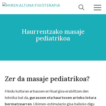
Edukira
salto
egin
Haurrentzako masaje
pediatrikoa
Zer da masaje pediatrikoa?
Hindu kulturan arbasoen erritual gisa erabiltzen den
teknika bat da,
gurasoen eta haurtxoen arteko lotura
bermatzearren
. Ukimen-estimulazio gisa balioko digu