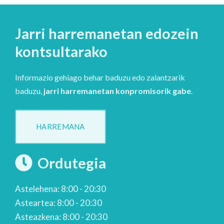
Jarri harremanetan edozein
kontsultarako
Informazio gehiago behar baduzu edo zalantzarik
baduzu,
jarri harremanetan konpromisorik gabe
.
HARREMANA
Ordutegia
Astelehena: 8:00 - 20:30
Asteartea: 8:00 - 20:30
Asteazkena: 8:00 - 20:30