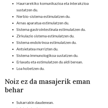
Haurrarekiko komunikazioa eta interakzioa
sustatzen du.
Nerbio-sistema estimulatzen du.
Arnas aparatua estimulatzen du.
Sistema gastrointestinala estimulatzen du.
Zirkulazio sistema estimulatzen du.
Sistema endokrinoa estimulatzen du.
Antsietatea murrizten du.
Sistema immunologikoa sustatzen du.
Erlaxatu eta estimulatzen du aldi berean.
Loa hobetzen du.
Noiz ez da masajerik eman
behar
Sukarrakin daudenean.