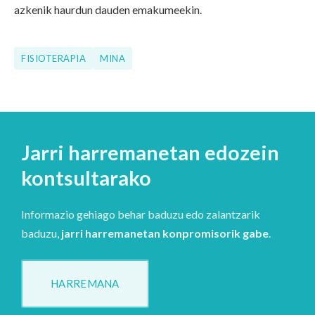
azkenik haurdun dauden emakumeekin.
FISIOTERAPIA
MINA
Jarri harremanetan edozein
kontsultarako
Informazio gehiago behar baduzu edo zalantzarik
baduzu,
jarri harremanetan konpromisorik gabe
.
HARREMANA