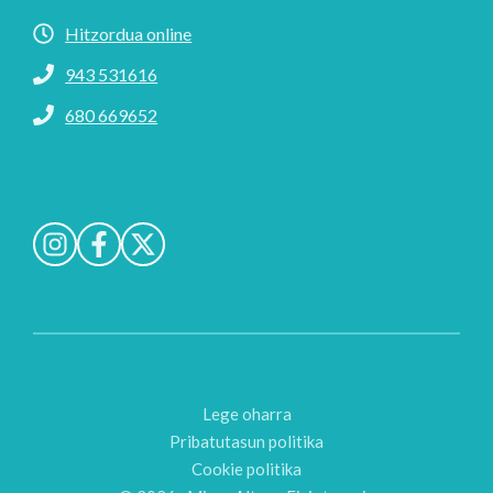
Hitzordua online
943 531616
680 669652
Lege oharra
Pribatutasun politika
Cookie politika