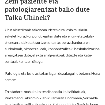
Zein paziente eta
patologiarentzat balio dute
Talka Uhinek?
Uhin akustikoak sakonean iristen dira lesio muskulu-
eskeletikora, konpondu egiten dute eta ehun- eta zelula-
ehunean aldaketak sortzen dituzte; beraz, hanturaren
aurkakoak, birsortzaileak, konpontzaileak, baskularizazioa
areagotzen dute, efektu analgesikoak dituzte eta katu-
puntuak kentzen ditugu.
Patologia eta lesio askotan lagun dezakegu hobetzen. Hona
hemen:
Errotadore-mahukako tendinopatia kaltzifikatuak,
Pinzamendu akromio klabikularraren sindromea, Sorbalda
izoztua/Kapsulitis itsaskorra, Epincondilitisa (tenislariaren