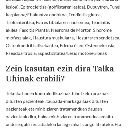
lesioa), Epitrocleitisa (golflistaren lesioa), Dupuytren, Tunel
karpianoa/Ebakuntza ondokoa, Tendinitis glutea,
Trokanteritisa, Estres tibialaren sindromea, Tendinitis
akilea, Fascitis Plantar, Neuroma de Morton, Sindrome
miofaszialak, Haustura muskularra, Hezurraren sendotzea,
Osteokondritis disekantea, Edema óseo, Osteonekrosia,
Pseudoartrosia, Espastizitatea/Lesio motoneuronak
Zein kasutan ezin dira Talka
Uhinak erabili?
Teknika honen kontraindikazioak bihotzeko arazoak
dituzten pazienteak, taupada-markagailuak dituzten
pazienteak eta minbiziaren tratamenduan dauden
pazienteak dira, baina minbiziaren tratamendua amaitu
ondoren, uhin erradialekin lan egin ahal izango litzateke. Eta