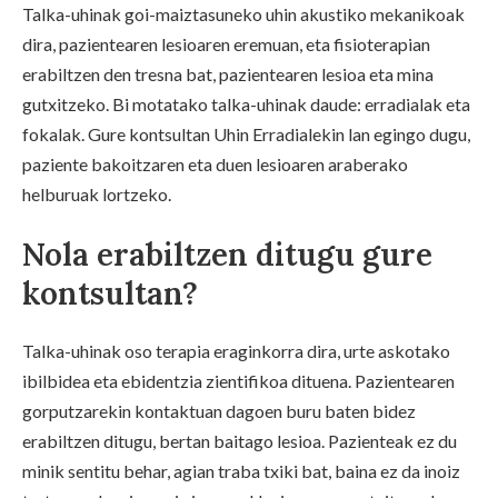
Talka-uhinak goi-maiztasuneko uhin akustiko mekanikoak
dira, pazientearen lesioaren eremuan, eta fisioterapian
erabiltzen den tresna bat, pazientearen lesioa eta mina
gutxitzeko. Bi motatako talka-uhinak daude: erradialak eta
fokalak. Gure kontsultan Uhin Erradialekin lan egingo dugu,
paziente bakoitzaren eta duen lesioaren araberako
helburuak lortzeko.
Nola erabiltzen ditugu gure
kontsultan?
Talka-uhinak oso terapia eraginkorra dira, urte askotako
ibilbidea eta ebidentzia zientifikoa dituena. Pazientearen
gorputzarekin kontaktuan dagoen buru baten bidez
erabiltzen ditugu, bertan baitago lesioa. Pazienteak ez du
minik sentitu behar, agian traba txiki bat, baina ez da inoiz