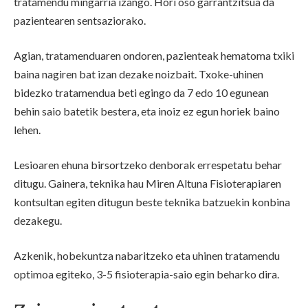
tratamendu mingarria izango. Hori oso garrantzitsua da
pazientearen sentsaziorako.
Agian, tratamenduaren ondoren, pazienteak hematoma txiki
baina nagiren bat izan dezake noizbait. Txoke-uhinen
bidezko tratamendua beti egingo da 7 edo 10 egunean
behin saio batetik bestera, eta inoiz ez egun horiek baino
lehen.
Lesioaren ehuna birsortzeko denborak errespetatu behar
ditugu. Gainera, teknika hau Miren Altuna Fisioterapiaren
kontsultan egiten ditugun beste teknika batzuekin konbina
dezakegu.
Azkenik, hobekuntza nabaritzeko eta uhinen tratamendu
optimoa egiteko, 3-5 fisioterapia-saio egin beharko dira.