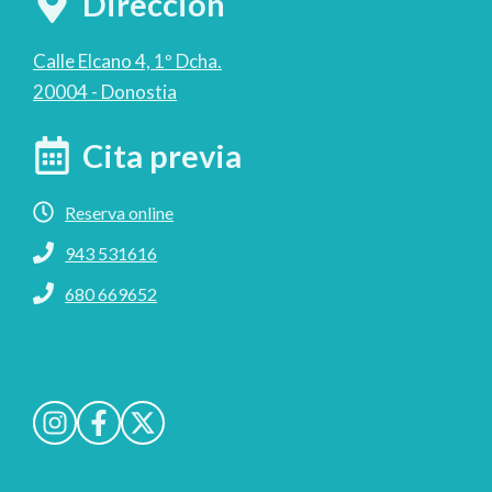
Dirección
Calle Elcano 4, 1º Dcha.
20004 - Donostia
Cita previa
Reserva online
943 531616
680 669652