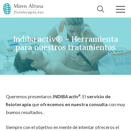
Saltar
al
contenido
Indiba activ® – Herramienta
para nuestros tratamientos
Queremos presentaros
INDIBA activ
. El
servicio de
®
fisioterapia
que
ofrecemos en nuestra consulta
con muy
buenos resultados.
Siempre con el objetivo en mente de intentar ofreceros el