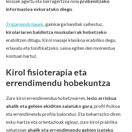
lesioak agertu eta berragertzea nola
prebenitzeko
informazioa eskuratuko diegu
.
Tratamendu hauek
, gainkarga handiak saihestuz,
kirolariaren baldintza muskularrak hobetzeko
erabiltzen ditugu. Kirol masaje klasikoa erabiliko degu,
erlaxatu eta tonifikatzeko, saioa egiten den momentua
kontuan hartuz.
Kirol fisioterapia eta
errendimendu hobekuntza
Zure kirol errendimendua hobetzearren,
lesio arriskua
ahalik eta gehien ekiditen saiatuko gara
, profil fisikoa
eta errendimendu profila baloratuz. Eta beharrezko diren
esku-hartze eta orientazioak eginaz, zure kirol praktika
zehatzean
ahalik eta errendimendu gehien izateko