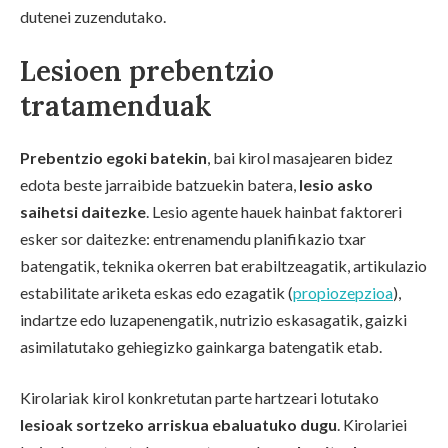
dutenei zuzendutako.
Lesioen prebentzio
tratamenduak
Prebentzio egoki batekin
, bai kirol masajearen bidez
edota beste jarraibide batzuekin batera,
lesio asko
saihetsi daitezke
. Lesio agente hauek hainbat faktoreri
esker sor daitezke: entrenamendu planifikazio txar
batengatik, teknika okerren bat erabiltzeagatik, artikulazio
estabilitate ariketa eskas edo ezagatik (
propiozepzioa
),
indartze edo luzapenengatik, nutrizio eskasagatik, gaizki
asimilatutako gehiegizko gainkarga batengatik etab.
Kirolariak kirol konkretutan parte hartzeari lotutako
lesioak sortzeko arriskua ebaluatuko dugu
. Kirolariei