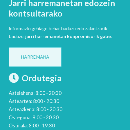
Jarri harremanetan edozein
kontsultarako
Informazio gehiago behar baduzu edo zalantzarik
baduzu,
jarri harremanetan konpromisorik gabe
.
HARREMANA
Ordutegia
Astelehena: 8:00 - 20:30
Asteartea: 8:00 - 20:30
Asteazkena: 8:00 - 20:30
Osteguna: 8:00 - 20:30
Ostirala: 8:00 - 19:30