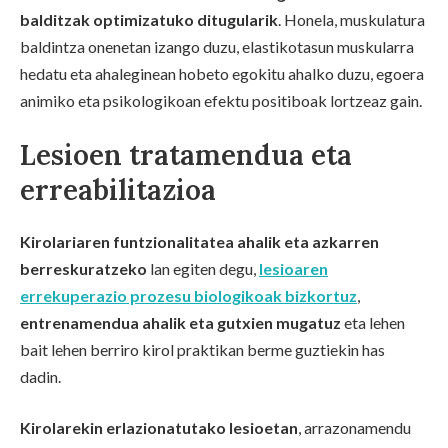
balditzak optimizatuko ditugularik
. Honela, muskulatura
baldintza onenetan izango duzu, elastikotasun muskularra
hedatu eta ahaleginean hobeto egokitu ahalko duzu, egoera
animiko eta psikologikoan efektu positiboak lortzeaz gain.
Lesioen tratamendua eta
erreabilitazioa
Kirolariaren funtzionalitatea ahalik eta azkarren
berreskuratzeko
lan egiten degu,
lesioaren
errekuperazio prozesu biologikoak bizkortuz
,
entrenamendua ahalik eta gutxien mugatuz
eta lehen
bait lehen berriro kirol praktikan berme guztiekin has
dadin.
Kirolarekin erlazionatutako lesioetan
, arrazonamendu