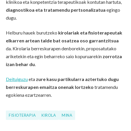
klinikoa eta konpetentzia terapeutikoak kontutan hartuta,
diagnostikoa eta tratamendu pertsonalizatua
egingo
dugu.
Helburu hauek burutzeko
kirolariak eta fisioterapeutak
elkarren artean talde bat osatzea oso garrantzitsua
da. Kirolaria berreskurapen denborekin, proposatutako
ariketekin eta egin beharreko saio kopuruarekin
zorrotza
izan behar du
.
Deituiguzu
eta
zure kasu partikularra aztertuko dugu
berreskurapen emaitza onenak lortzeko
tratamendu
egokiena ezartzearren.
FISIOTERAPIA
KIROLA
MINA