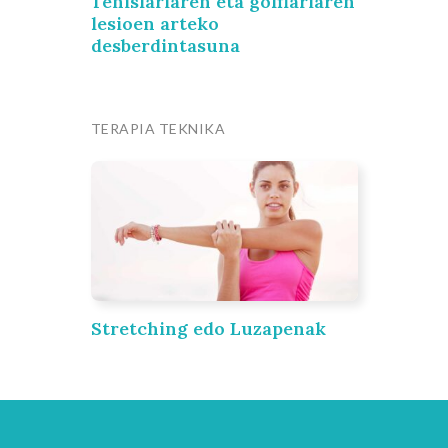
Tenislariaren eta golflariaren
lesioen arteko
desberdintasuna
TERAPIA TEKNIKA
Stretching edo Luzapenak