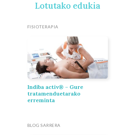
Lotutako edukia
FISIOTERAPIA
Indiba activ® – Gure
tratamenduetarako
erreminta
BLOG SARRERA