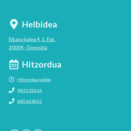
Helbidea
Elkano kalea 4, 1. Esk.
20004 - Donostia
Hitzordua
Hitzordua online
943 531616
680 669652