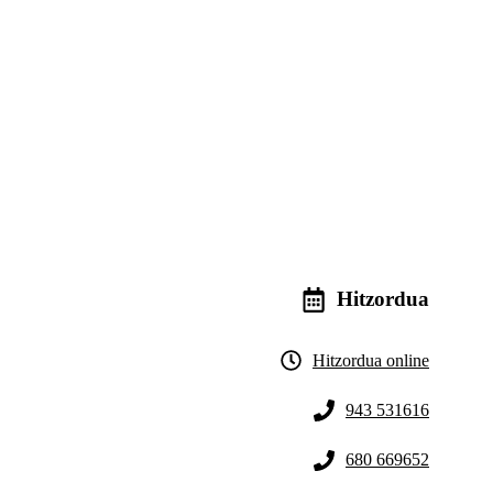
Hitzordua
Hitzordua online
943 531616
680 669652