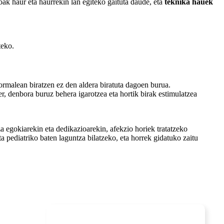
oak haur eta haurrekin lan egiteko gaituta daude, eta
teknika hauek
.
teko.
ormalean biratzen ez den aldera biratuta dagoen burua.
er, denbora buruz behera igarotzea eta hortik birak estimulatzea
a egokiarekin eta dedikazioarekin, afekzio horiek tratatzeko
a pediatriko baten laguntza bilatzeko, eta horrek gidatuko zaitu