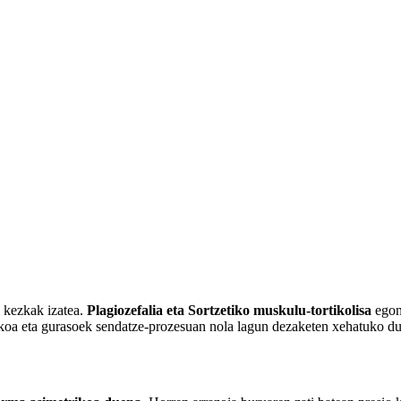
a eta sortzetiko tortikolis musk
gida
 kezkak izatea.
Plagiozefalia eta Sortzetiko muskulu-tortikolisa
egone
tikoa eta gurasoek sendatze-prozesuan nola lagun dezaketen xehatuko d