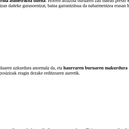
orma asimetrikoa duena
. Horren arrazoia buruaren zati batean presio k
 izan daiteke gurasoentzat, baina garrantzitsua da nabarmentzea erasan 
luaren uzkurdura anormala da, eta
haurraren buruaren makurdura e
osizioak eragin dezake erditzearen aurretik.