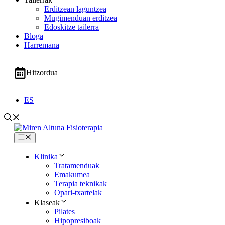
Erditzean laguntzea
Mugimenduan erditzea
Edoskitze tailerra
Bloga
Harremana
Hitzordua
ES
Menua
Klinika
Tratamenduak
Emakumea
Terapia teknikak
Opari-txartelak
Klaseak
Pilates
Hipopresiboak