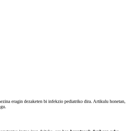
ularrarentzan
zina eragin dezaketen bi infekzio pediatriko dira. Artikulu honetan,
ugu.