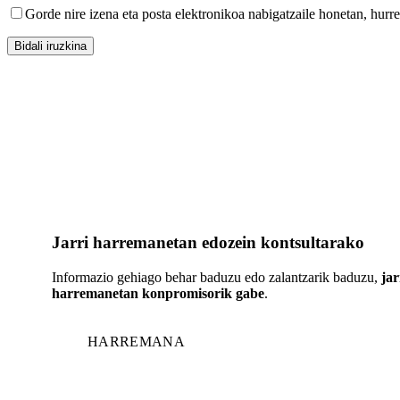
Gorde nire izena eta posta elektronikoa nabigatzaile honetan, hurr
Jarri harremanetan edozein kontsultarako
Informazio gehiago behar baduzu edo zalantzarik baduzu,
jar
harremanetan konpromisorik gabe
.
HARREMANA