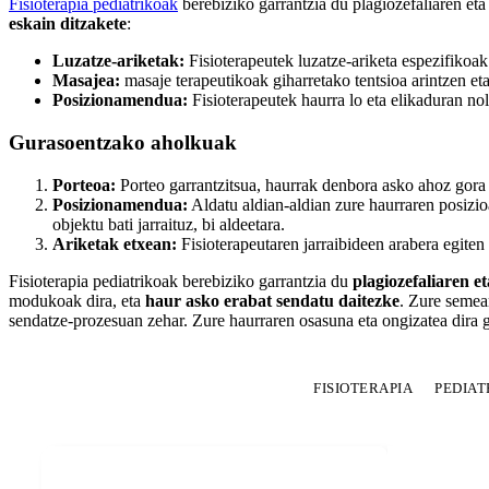
Fisioterapia pediatrikoak
berebiziko garrantzia du plagiozefaliaren eta
eskain ditzakete
:
Luzatze-ariketak:
Fisioterapeutek luzatze-ariketa espezifikoa
Masajea:
masaje terapeutikoak giharretako tentsioa arintzen et
Posizionamendua:
Fisioterapeutek haurra lo eta elikaduran no
Gurasoentzako aholkuak
Porteoa:
Porteo garrantzitsua, haurrak denbora asko ahoz gora 
Posizionamendua:
Aldatu aldian-aldian zure haurraren posizioa
objektu bati jarraituz, bi aldeetara.
Ariketak etxean:
Fisioterapeutaren jarraibideen arabera egiten 
Fisioterapia pediatrikoak berebiziko garrantzia du
plagiozefaliaren e
modukoak dira, eta
haur asko erabat sendatu daitezke
. Zure semear
sendatze-prozesuan zehar. Zure haurraren osasuna eta ongizatea dira g
FISIOTERAPIA
PEDIAT