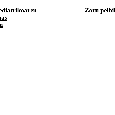
pediatrikoaren
Zoru pelbi
nas
n