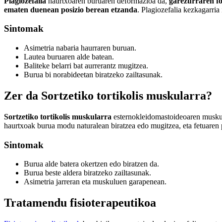
Plagiozefalia
haurtxoaren buruaren deformazioa da,
garezurraren f
ematen duenean posizio berean etzanda
. Plagiozefalia kezkagarria
Sintomak
Asimetria nabaria haurraren buruan.
Lautea buruaren alde batean.
Baliteke belarri bat aurrerantz mugitzea.
Burua bi norabideetan biratzeko zailtasunak.
Zer da Sortzetiko tortikolis muskularra?
Sortzetiko tortikolis muskularra
esternokleidomastoideoaren musku
haurtxoak burua modu naturalean biratzea edo mugitzea, eta fetuaren p
Sintomak
Burua alde batera okertzen edo biratzen da.
Burua beste aldera biratzeko zailtasunak.
Asimetria jarreran eta muskuluen garapenean.
Tratamendu fisioterapeutikoa