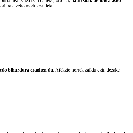
onstantea izatea izan daiteke, oro har,
haurtxoak denbora asko
hori tratatzeko modukoa dela.
do bihurdura eragiten du
. Afekzio horrek zaildu egin dezake