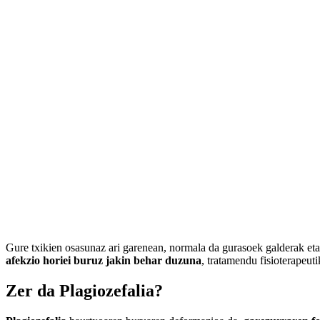
Plagiozefali
Gure txikien osasunaz ari garenean, normala da gurasoek galderak eta
afekzio horiei buruz jakin behar duzuna
, tratamendu fisioterapeu
Zer da Plagiozefalia?