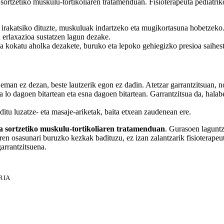
 sortzetiko muskulu-tortikoliaren tratamenduan. Fisioterapeuta pediatrik
k irakatsiko dituzte, muskuluak indartzeko eta mugikortasuna hobetzeko
a erlaxazioa sustatzen lagun dezake.
la kokatu aholka dezakete, buruko eta lepoko gehiegizko presioa saihes
eman ez dezan, beste lautzerik egon ez dadin. Atetzar garrantzitsuan, n
 lo dagoen bitartean eta esna dagoen bitartean. Garrantzitsua da, halab
ditu luzatze- eta masaje-ariketak, baita etxean zaudenean ere.
ta sortzetiko muskulu-tortikoliaren tratamenduan
. Gurasoen laguntz
en osasunari buruzko kezkak badituzu, ez izan zalantzarik fisioterapeut
arrantzitsuena.
RIA