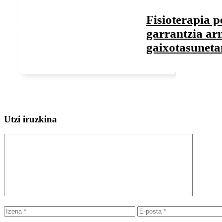
Fisioterapia 
garrantzia ar
gaixotasuneta
Utzi iruzkina
Iruzkina
Izena
E-
posta