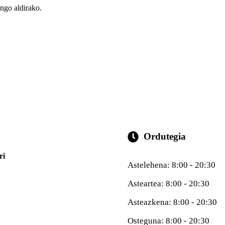
engo aldirako.
Ordutegia
ri
Astelehena: 8:00 - 20:30
Asteartea: 8:00 - 20:30
Asteazkena: 8:00 - 20:30
Osteguna: 8:00 - 20:30