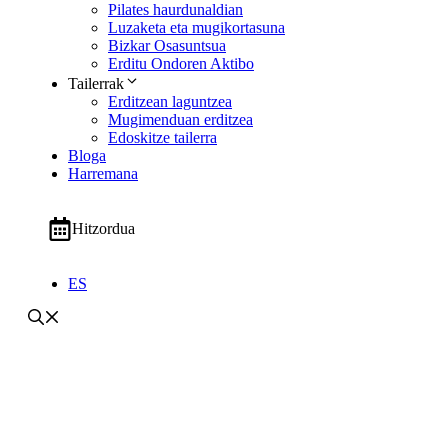
Pilates haurdunaldian
Luzaketa eta mugikortasuna
Bizkar Osasuntsua
Erditu Ondoren Aktibo
Tailerrak
Erditzean laguntzea
Mugimenduan erditzea
Edoskitze tailerra
Bloga
Harremana
Hitzordua
ES