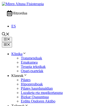
Edukira
salto
egin
Hitzordua
ES
Menua
Menua
Klinika
Tratamenduak
Emakumea
Terapia teknikak
Opari-txartelak
Klaseak
Pilates
Hipopresiboak
Pilates haurdunaldian
Luzaketa eta mugikortasuna
Bizkar Osasuntsua
Erditu Ondoren Aktibo
Tailerrak