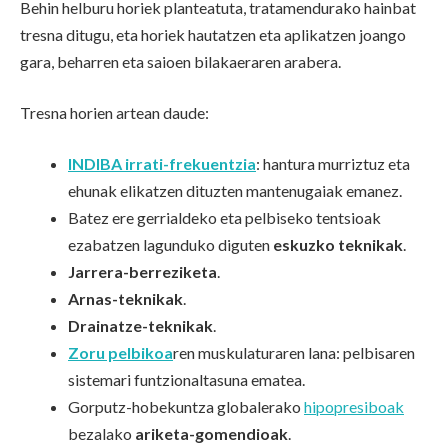
Behin helburu horiek planteatuta, tratamendurako hainbat
tresna ditugu, eta horiek hautatzen eta aplikatzen joango
gara, beharren eta saioen bilakaeraren arabera.
Tresna horien artean daude:
INDIBA irrati-frekuentzia
: hantura murriztuz eta
ehunak elikatzen dituzten mantenugaiak emanez.
Batez ere gerrialdeko eta pelbiseko tentsioak
ezabatzen lagunduko diguten
eskuzko teknikak
.
Jarrera-berreziketa
.
Arnas-teknikak
.
Drainatze-teknikak
.
Zoru pelbikoa
ren muskulaturaren lana: pelbisaren
sistemari funtzionaltasuna ematea.
Gorputz-hobekuntza globalerako
hipopresiboak
bezalako
ariketa-gomendioak
.