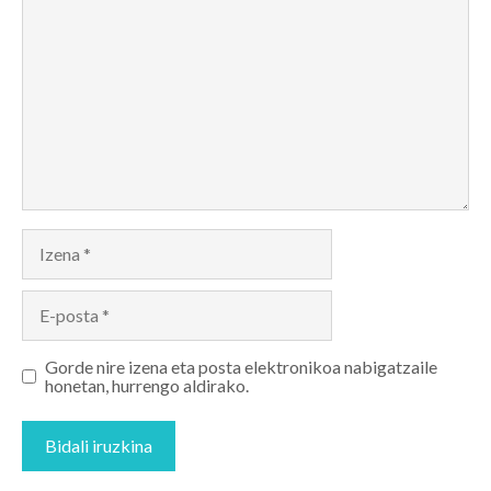
Izena
E-
posta
Gorde nire izena eta posta elektronikoa nabigatzaile
honetan, hurrengo aldirako.