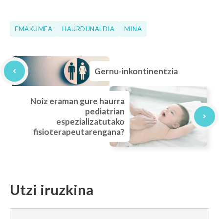
EMAKUMEA
HAURDUNALDIA
MINA
Gernu-inkontinentzia
Noiz eraman gure haurra
pediatrian
espezializatutako
fisioterapeutarengana?
Utzi iruzkina
Iruzkina