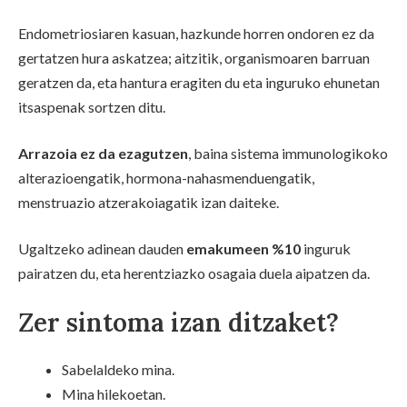
Endometriosiaren kasuan, hazkunde horren ondoren ez da
gertatzen hura askatzea; aitzitik, organismoaren barruan
geratzen da, eta hantura eragiten du eta inguruko ehunetan
itsaspenak sortzen ditu.
Arrazoia ez da ezagutzen
, baina sistema immunologikoko
alterazioengatik, hormona-nahasmenduengatik,
menstruazio atzerakoiagatik izan daiteke.
Ugaltzeko adinean dauden
emakumeen %10
inguruk
pairatzen du, eta herentziazko osagaia duela aipatzen da.
Zer sintoma izan ditzaket?
Sabelaldeko mina.
Mina hilekoetan.