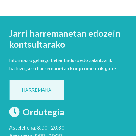
Jarri harremanetan edozein
kontsultarako
Informazio gehiago behar baduzu edo zalantzarik
baduzu,
jarri harremanetan konpromisorik gabe
.
HARREMANA
Ordutegia
Astelehena: 8:00 - 20:30