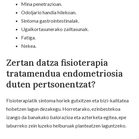
Mina penetrazioan.
Odoljario handia hilekoan.
Sintoma gastrointestinalak.
Ugalkortasunerako zailtasunak.
Fatiga.
Nekea.
Zertan datza fisioterapia
tratamendua endometriosia
duten pertsonentzat?
Fisioterapiatik sintoma horiek gutxitzen eta bizi-kalitatea
hobetzen lagun dezakegu. Horretarako, ezinbestekoa
izango da banakako balorazioa eta azterketa egitea, epe
laburreko zein luzeko helburuak planteatzen laguntzeko.