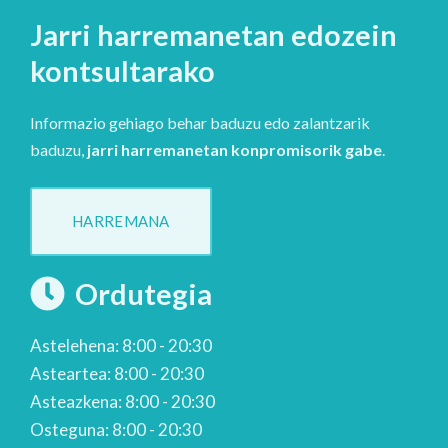
Jarri harremanetan edozein
kontsultarako
Informazio gehiago behar baduzu edo zalantzarik
baduzu,
jarri harremanetan konpromisorik gabe
.
HARREMANA
Ordutegia
Astelehena: 8:00 - 20:30
Asteartea: 8:00 - 20:30
Asteazkena: 8:00 - 20:30
Osteguna: 8:00 - 20:30