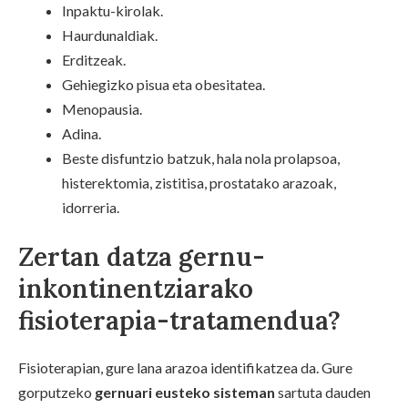
Inpaktu-kirolak.
Haurdunaldiak.
Erditzeak.
Gehiegizko pisua eta obesitatea.
Menopausia.
Adina.
Beste disfuntzio batzuk, hala nola prolapsoa,
histerektomia, zistitisa, prostatako arazoak,
idorreria.
Zertan datza gernu-
inkontinentziarako
fisioterapia-tratamendua?
Fisioterapian, gure lana arazoa identifikatzea da. Gure
gorputzeko
gernuari eusteko sisteman
sartuta dauden