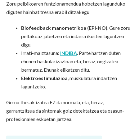
Zoru pelbikoaren funtzionamendua hobetzen lagunduko
diguten hainbat tresna erabil ditzakegu:
Biofeedback manometrikoa (EPI-NO)
. Gure zoru
pelbikoaz jabetzen eta indarra ikusten laguntzen
digu.
Irrati-maiztasuna:
INDIBA
. Parte hartzen duten
ehunen baskularizazioan eta, beraz, ongizatea
bermatuz. Ehunak elikatzen ditu.
Elektroestimulazioa
, muskulatura indartzen
laguntzeko.
Gernu-ihesak izatea EZ da normala, eta, beraz,
garrantzitsua da sintomak goiz detektatzea eta osasun-
profesionalen eskuetan jartzea.