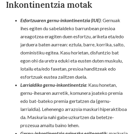
Inkontinentzia motak
Esfortzuaren gernu-inkontinentzia (IUE)
: Gernuak
ihes egiten du sabelaldeko barrunbean presioa
areagotzea eragiten duen esfortzu, ariketa eta/edo
jarduera baten aurrean: eztula, barre, korrika, salto,
doministiku egitea. Kasu horietan, disfuntzio bat
egon ohi da uretra eduki eta eusten duten muskulu,
lotailu eta/edo faxetan, presioa handitzeak edo
esfortzuak eustea zailtzen duela.
Larrialdiko gernu-inkontinentzia
: Kasu honetan,
gernu-ihesaren aurretik, komunera joateko premia
edo bat-bateko premia gertatzen da (gernu-
larrialdia). Lehenengo arrazoia maskuri hiperaktiboa
da. Maskuria nahi gabe uzkurtzen da betetze-
prozesua amaitu baino lehen.
Gernu-inkontinentzia gainezka egiteagatik
: maskuria