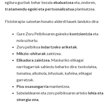
egitura guztiak behar bezala
ebaluatzea
eta, ondoren,
tratamendu egoki eta pertsonalizatua
planteatzea.
Fisioterapia-saioetan honako alderdi hauek landuko dira:
Gure Zoru Pelbikoaren gaineko
kontzientzia
eta
nola uzkurtu.
Zoru pelbikoa
indartzeko ariketak
.
Mikzio-ohiturak
zaintzea.
Elikadura zaintzea
. Maskuriko elikagai
narritagarriak sahiestu beharko dira: txokolatea,
tomatea, alkohola, infusioak, kafeina, elikagai
garratzak.
Pisu osasungarria
mantentzea.
Sabelaldearen eta zoru pelbikoaren arteko
lehia eta
sinergia ona
.