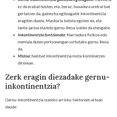
ez da erabat husten, eta, beraz, buxadura uretral bat
gertatzen da, gainezka egiteagatik inkontinentzia
eragiten duena. Maskuria beteta egoten da, eta
tanta-jarioa eta/edo gernu-ihesa izaten da etengabe.
Inkontinentzia funtzionala
: Narriadura fisikoa edo
mentala duten pertsonengan sortutako gernu-ihesa
da.
Mistoa
: hainbat inkontinentzia mota konbinatzen
direnean.
Zerk eragin diezadake gernu-
inkontinentzia?
Gernu-inkontinentzia izateko arrisku-faktoreen artean
daude: