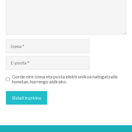
Izena
E-
posta
Gorde nire izena eta posta elektronikoa nabigatzaile
honetan, hurrengo aldirako.