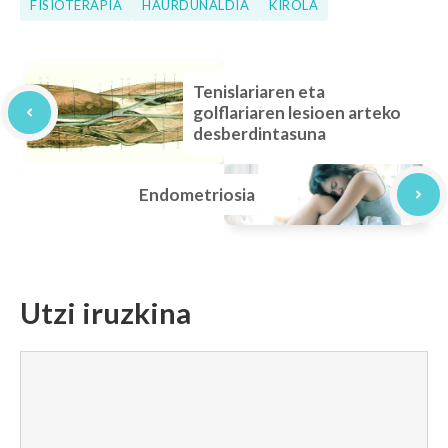
FISIOTERAPIA
HAURDUNALDIA
KIROLA
Tenislariaren eta
golflariaren lesioen arteko
desberdintasuna
Endometriosia
Utzi iruzkina
Iruzkina