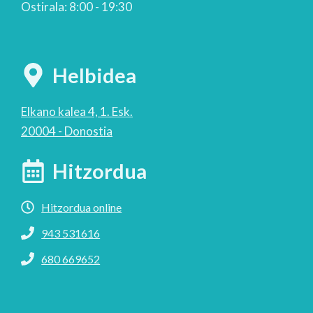
Ostirala: 8:00 - 19:30
Helbidea
Elkano kalea 4, 1. Esk.
20004 - Donostia
Hitzordua
Hitzordua online
943 531616
680 669652